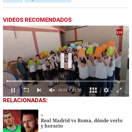
VIDEOS RECOMENDADOS
0
RELACIONADAS:
seconds
of
1
minute,
Real Madrid vs Roma, dónde verlo
56
y horario
seconds