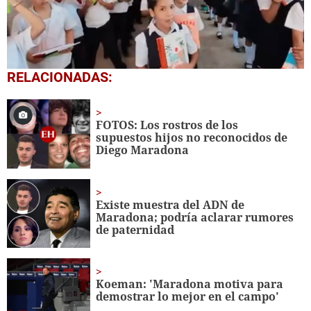
0
RELACIONADAS:
seconds
of
1
minute,
FOTOS: Los rostros de los
56
supuestos hijos no reconocidos de
seconds
Diego Maradona
Existe muestra del ADN de
Maradona; podría aclarar rumores
de paternidad
Koeman: 'Maradona motiva para
demostrar lo mejor en el campo'