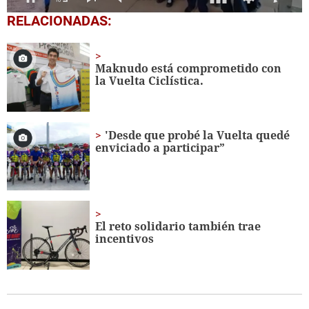
0
RELACIONADAS:
seconds
of
1
minute,
Maknudo está comprometido con
56
la Vuelta Ciclística.
seconds
'Desde que probé la Vuelta quedé
enviciado a participar”
El reto solidario también trae
incentivos