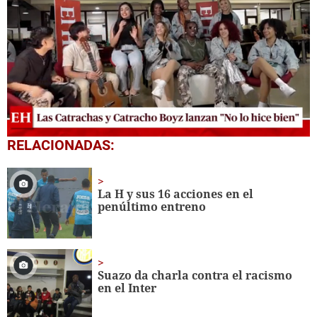
0
RELACIONADAS:
seconds
of
12
minutes,
La H y sus 16 acciones en el
1
penúltimo entreno
second
Suazo da charla contra el racismo
en el Inter