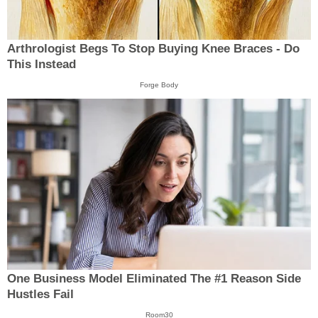
Arthrologist Begs To Stop Buying Knee Braces - Do
This Instead
Forge Body
One Business Model Eliminated The #1 Reason Side
Hustles Fail
Room30