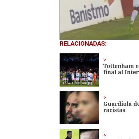
0
RELACIONADAS:
seconds
of
2
minutes,
Tottenham em
41
final al Inter
seconds
Volume
0%
Guardiola de
racistas