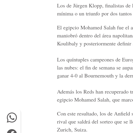
Los de
Jürgen Klopp
, finalistas d
mínima o un triunfo por dos tantos 
El egipcio
Mohamed Salah
fue el a
maniobró dentro del área napolitana
Koulibaly
y posteriormente definir 
Los quíntuples campeones de
Euro
las nubes: el fin de semana se aupa
ganar 4-0 al
Bournemouth
y la der
Además los Reds han recuperado tras
egipcio
Mohamed Salah
, que marcó
Con este resultado, los de
Anfield
s
rival que saldrá del sorteo que se 
Zurich, Suiza
.