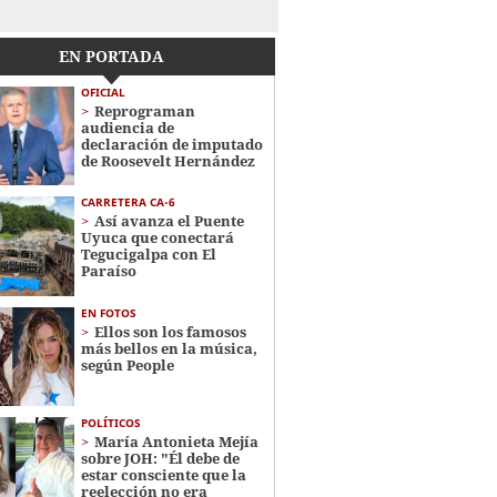
EN PORTADA
OFICIAL
Reprograman
audiencia de
declaración de imputado
de Roosevelt Hernández
CARRETERA CA-6
Así avanza el Puente
Uyuca que conectará
Tegucigalpa con El
Paraíso
EN FOTOS
Ellos son los famosos
más bellos en la música,
según People
POLÍTICOS
María Antonieta Mejía
sobre JOH: "Él debe de
estar consciente que la
reelección no era