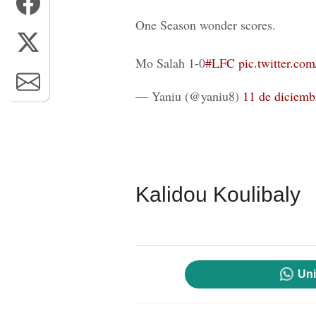
One Season wonder scores.
Mo Salah 1-0
#LFC
pic.twitter.
— Yaniu (@yaniu8)
11 de diciemb
Kalidou Koulibaly
Uni