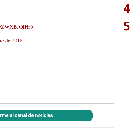
4
5
com/ZWXBJQIHr6
re de 2018
rme al canal de noticias