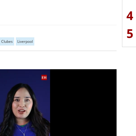
4
5
 Clubes
Liverpool