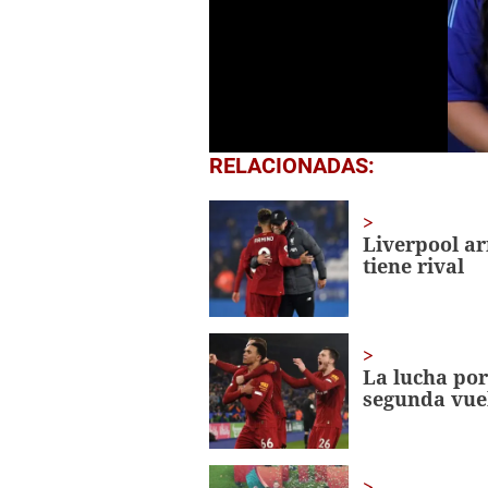
0
RELACIONADAS:
seconds
of
2
minutes,
Liverpool ar
25
tiene rival
seconds
Volume
0%
La lucha po
segunda vue