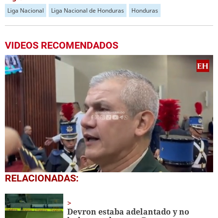
Liga Nacional
Liga Nacional de Honduras
Honduras
VIDEOS RECOMENDADOS
0
RELACIONADAS:
seconds
of
5
minutes,
Devron estaba adelantado y no
26