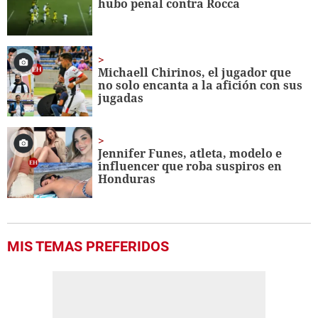
hubo penal contra Rocca
seconds
Michaell Chirinos, el jugador que
no solo encanta a la afición con sus
jugadas
Jennifer Funes, atleta, modelo e
influencer que roba suspiros en
Honduras
MIS TEMAS PREFERIDOS