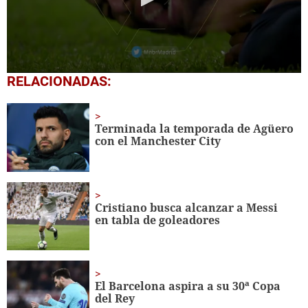
0
RELACIONADAS:
seconds
of
3
minutes,
Terminada la temporada de Agüero
23
con el Manchester City
seconds
Cristiano busca alcanzar a Messi
en tabla de goleadores
El Barcelona aspira a su 30ª Copa
del Rey