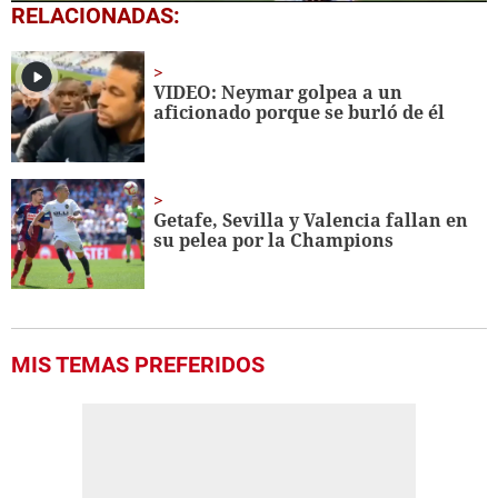
0
RELACIONADAS:
seconds
of
1
minute,
VIDEO: Neymar golpea a un
41
aficionado porque se burló de él
seconds
Getafe, Sevilla y Valencia fallan en
su pelea por la Champions
MIS TEMAS PREFERIDOS