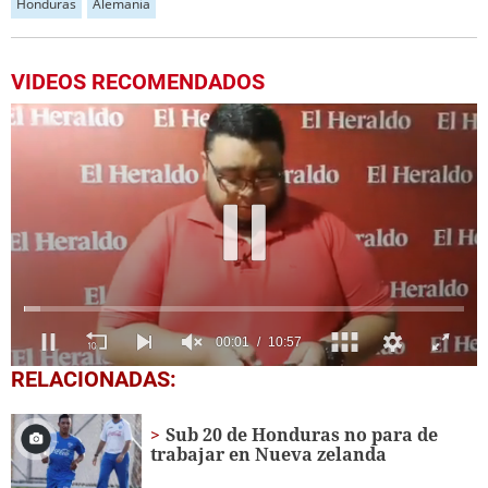
Honduras
Alemania
VIDEOS RECOMENDADOS
0
RELACIONADAS:
seconds
of
10
Sub 20 de Honduras no para de
minutes,
trabajar en Nueva zelanda
57
seconds