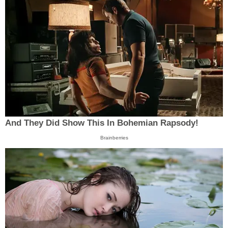
And They Did Show This In Bohemian Rapsody!
Brainberries