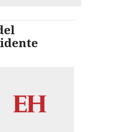
del
sidente