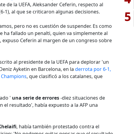
te de la UEFA, Aleksander Ceferin, respecto al
5
6-1), al que se criticaron algunas decisiones.
lamos, pero no es cuestión de suspender. Es como
e ha fallado un penalti, quien va simplemente al
s', expuso Ceferin al margen de un congreso sobre
scrito al presidente de la UEFA para deplorar 'un
 Deniz Ayketin en Barcelona, en la
derrota por 6-1,
de Champions
, que clasificó a los catalanes, que
tado '
una serie de errores
-diez situaciones de
en el resultado', había expuesto a la AFP una
helaifi
, había también protestado contra el
arisien: 'No podemos evitar pensar que el resultado