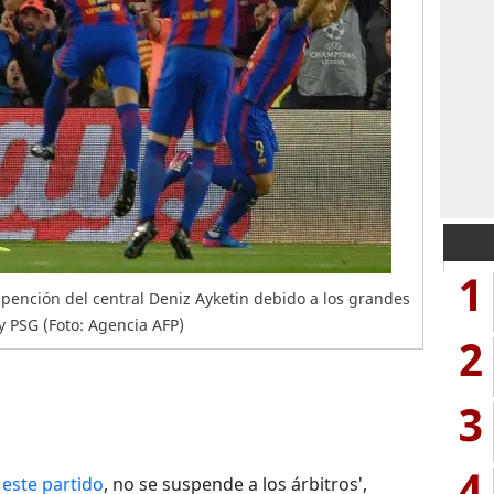
1
spención del central Deniz Ayketin debido a los grandes
y PSG (Foto: Agencia AFP)
2
3
4
este partido
, no se suspende a los árbitros',