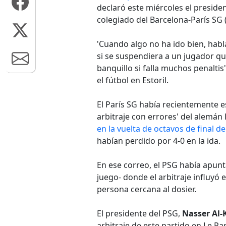
declaró este miércoles el presiden
colegiado del Barcelona-París SG (
'Cuando algo no ha ido bien, hab
si se suspendiera a un jugador qu
banquillo si falla muchos penalti
el fútbol en Estoril.
El París SG había recientemente e
arbitraje con errores' del alemán
en la vuelta de octavos de final 
habían perdido por 4-0 en la ida.
En ese correo, el PSG había apun
juego- donde el arbitraje influyó 
persona cercana al dosier.
El presidente del PSG,
Nasser Al-K
arbitraje de este partido en Le P