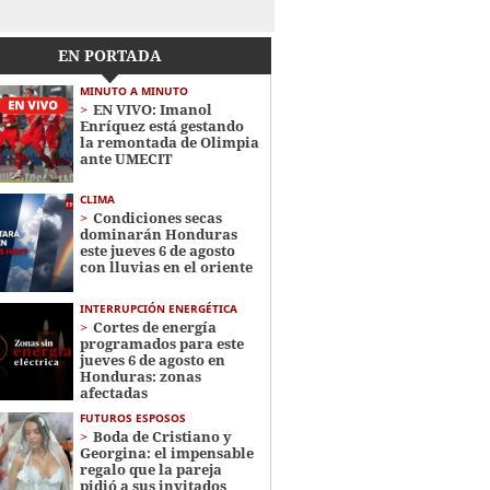
EN PORTADA
MINUTO A MINUTO
EN VIVO: Imanol
Enríquez está gestando
la remontada de Olimpia
ante UMECIT
CLIMA
Condiciones secas
dominarán Honduras
este jueves 6 de agosto
con lluvias en el oriente
INTERRUPCIÓN ENERGÉTICA
Cortes de energía
programados para este
jueves 6 de agosto en
Honduras: zonas
afectadas
FUTUROS ESPOSOS
Boda de Cristiano y
Georgina: el impensable
regalo que la pareja
pidió a sus invitados