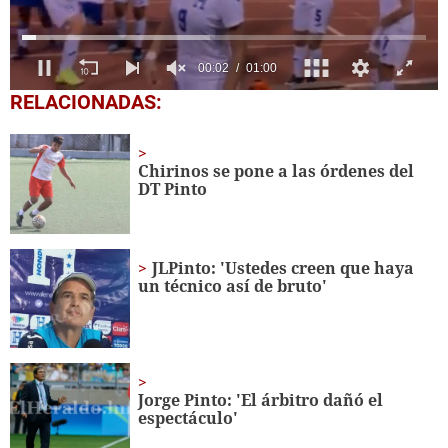
0
RELACIONADAS:
of
1
minute,
0
Chirinos se pone a las órdenes del
DT Pinto
JLPinto: 'Ustedes creen que haya
un técnico así de bruto'
Jorge Pinto: 'El árbitro dañó el
espectáculo'