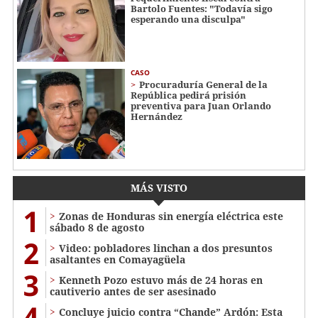
Bartolo Fuentes: "Todavía sigo
esperando una disculpa"
CASO
Procuraduría General de la
República pedirá prisión
preventiva para Juan Orlando
Hernández
MÁS VISTO
1
Zonas de Honduras sin energía eléctrica este
sábado 8 de agosto
2
Video: pobladores linchan a dos presuntos
asaltantes en Comayagüela
3
Kenneth Pozo estuvo más de 24 horas en
cautiverio antes de ser asesinado
4
Concluye juicio contra “Chande” Ardón: Esta