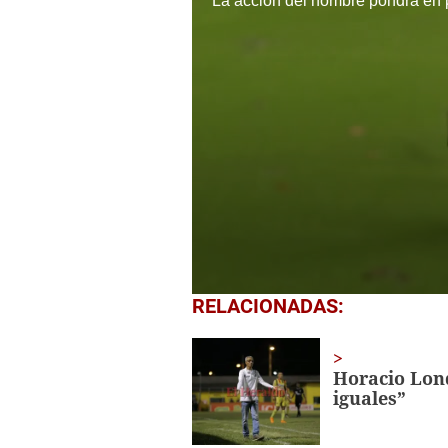
0
RELACIONADAS:
seconds
of
1
minute,
Horacio Lon
57
iguales”
seconds
Volume
0%