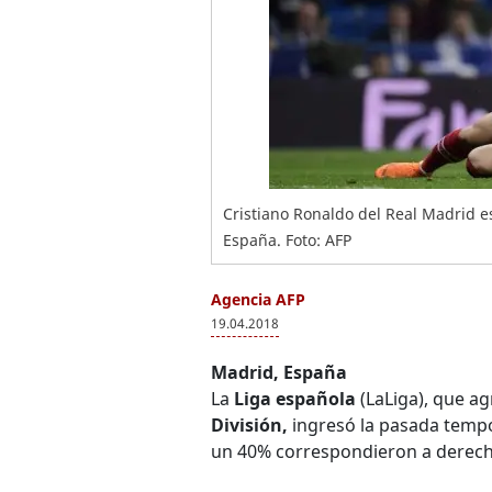
Cristiano Ronaldo del Real Madrid e
España. Foto: AFP
Agencia AFP
19.04.2018
Madrid, España
La
Liga española
(LaLiga), que a
División,
ingresó la pasada tem
un 40% correspondieron a derecho