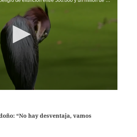
La acción del hombre pondrá en peligro de extinción entre 500.000 y un millón de especies animales y vegetales en las "próximas décadas", según un proyecto de informe de la ONU sobre biodiversidad.
doño: “No hay desventaja, vamos