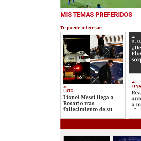
0
MIS TEMAS PREFERIDOS
seconds
of
1
Te puede interesar:
minute,
39
seconds
Volume
DEC
0%
¿De
Flo
sor
nin
FINA
LUTO
Rea
Lionel Messi llega a
ant
Rosario tras
a m
fallecimiento de su
el 
padre Jorge