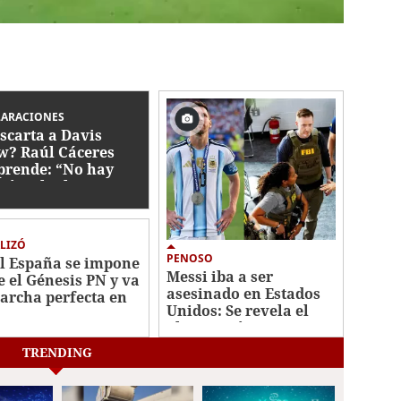
LARACIONES
scarta a Davis
w? Raúl Cáceres
prende: “No hay
gún tiktoker”
LIZÓ
PENOSO
l España se impone
Messi iba a ser
e el Génesis PN y va
asesinado en Estados
archa perfecta en
Unidos: Se revela el
Apertura
plan quirúrgico que
tenían
TRENDING