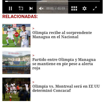
0
RELACIONADAS:
seconds
of
1
minute,
Olimpia recibe al sorprendente
3
Managua en el Nacional
seconds
Partido entre Olimpia y Managua
se mantiene en pie pese a alerta
roja
Olimpia vs. Montreal será en EE UU
determinó Concacaf