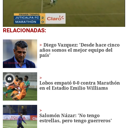
0
RELACIONADAS:
seconds
of
3
Diego Vazquez: 'Desde hace cinco
minutes,
años somos el mejor equipo del
18
país'
seconds
Lobos empató 0-0 contra Marathón
en el Estadio Emilio Williams
Salomón Názar: 'No tengo
estrellas, pero tengo guerreros'