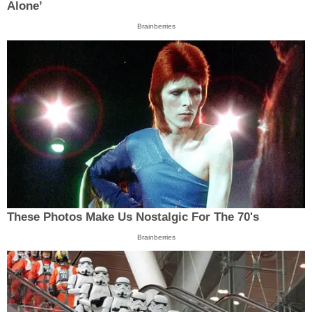
Alone’
Brainberries
These Photos Make Us Nostalgic For The 70's
Brainberries