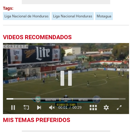
Tags:
Liga Nacional de Honduras
Liga Nacional Honduras
Motagua
VIDEOS RECOMENDADOS
0
MIS TEMAS PREFERIDOS
seconds
of
29