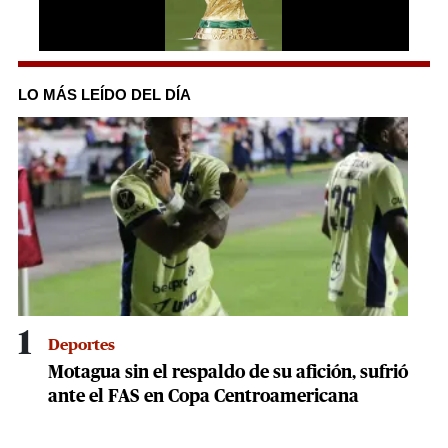
0
seconds
of
LO MÁS LEÍDO DEL DÍA
2
minutes,
9
seconds
1
Deportes
Motagua sin el respaldo de su afición, sufrió
ante el FAS en Copa Centroamericana