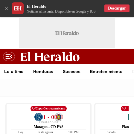
El Heraldo
×
Descargar
Noticias al instante. Disponible en Google y IOS
Lo último
Honduras
Sucesos
Entretenimiento
Copa Centroamericana
Li
1 - 0
FINALIZADO
Motagua - CD FAS
Platens
Hoy
6 de agosto
9:00 PM
Sábado
8 d