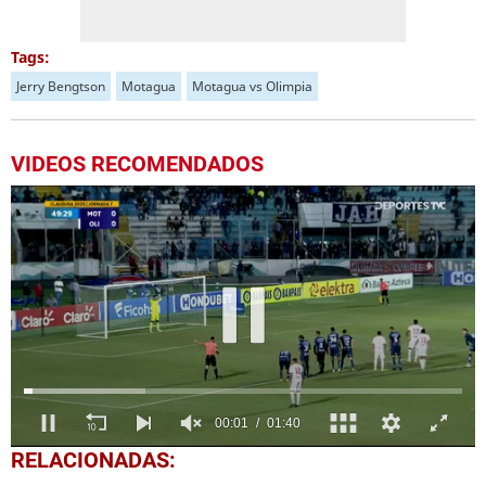
Tags:
Jerry Bengtson
Motagua
Motagua vs Olimpia
VIDEOS RECOMENDADOS
0
RELACIONADAS:
seconds