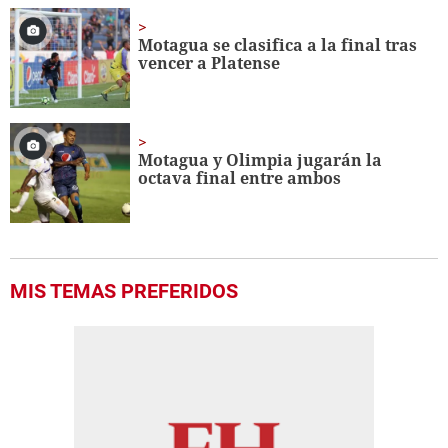
of
1
minute,
Motagua se clasifica a la final tras
40
vencer a Platense
seconds
Motagua y Olimpia jugarán la
octava final entre ambos
MIS TEMAS PREFERIDOS