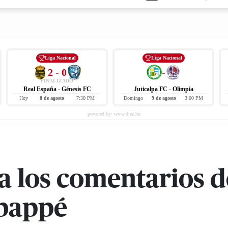
Liga Nacional
Liga Nacional
2 - 0
-
FINALIZADO
Real España - Génesis FC
Juticalpa FC - Olimpia
Hoy
8 de agosto
7:30 PM
Domingo
9 de agosto
3:00 PM
a los comentarios d
Mbappé