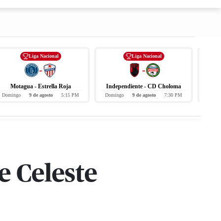
Liga Nacional
Liga Nacional
-
-
Motagua - Estrella Roja
Independiente - CD Choloma
Domingo
9 de agosto
5:15 PM
Domingo
9 de agosto
7:30 PM
Hoy
e Celeste