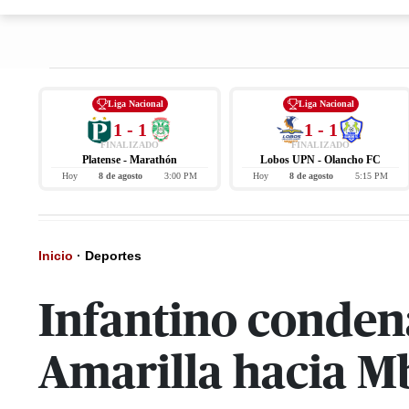
Liga Nacional
Liga Nacional
1 - 1
1 - 1
FINALIZADO
FINALIZADO
Platense - Marathón
Lobos UPN - Olancho FC
Hoy
8 de agosto
3:00 PM
Hoy
8 de agosto
5:15 PM
Inicio
·
Deportes
Infantino conden
Amarilla hacia 