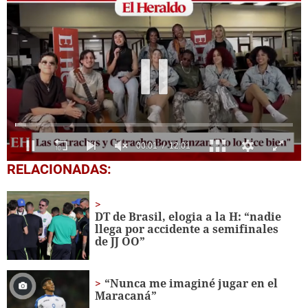
0
RELACIONADAS:
seconds
of
12
minutes,
DT de Brasil, elogia a la H: “nadie
1
llega por accidente a semifinales
second
de JJ OO”
“Nunca me imaginé jugar en el
Maracaná”