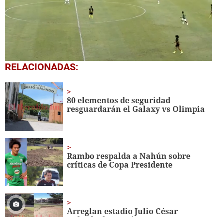
0
RELACIONADAS:
seconds
of
1
minute,
80 elementos de seguridad
27
resguardarán el Galaxy vs Olimpia
seconds
Rambo respalda a Nahún sobre
críticas de Copa Presidente
Arreglan estadio Julio César