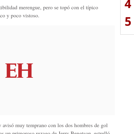
4
ibilidad merengue, pero se topó con el típico
co y poco vistoso.
5
 y avisó muy temprano con los dos hombres de gol
s un primoroso rezago de Jerry Bengtson, estrelló