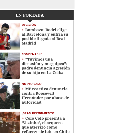
EN PORTADA
DECISIÓN
Bombazo: Rodri elige
al Barcelona y enfría su
posible llegada al Real
Madrid
CONDENABLE
"Tuvimos una
discusión y me golpeó":
padre denuncia agresión
de su hijo en La Ceiba
NUEVO CASO
MP reactiva denuncia
contra Roosevelt
Hernández por abuso de
autoridad
¡GRAN RECIBIMIENTO!
Colo Colo presenta a
‘Vozinha’, el arquero
que aterrizó como
refuerzo de lujo en Chile