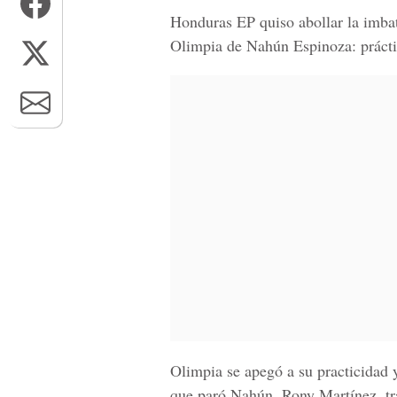
Honduras EP quiso abollar la imbat
Olimpia de Nahún Espinoza: prácti
Olimpia se apegó a su practicidad
que paró Nahún. Rony Martínez, tra