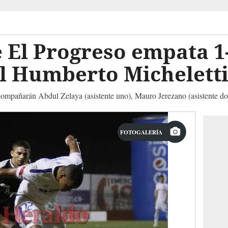
 El Progreso empata 1
el Humberto Michelett
acompa
ñ
arán Abdul Zelaya (asistente uno), Mauro Jerezano (asistente do
FOTOGALERÍA