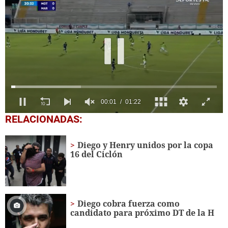
0
RELACIONADAS:
seconds
of
1
Diego y Henry unidos por la copa
minute,
16 del Ciclón
23
seconds
Diego cobra fuerza como
candidato para próximo DT de la H