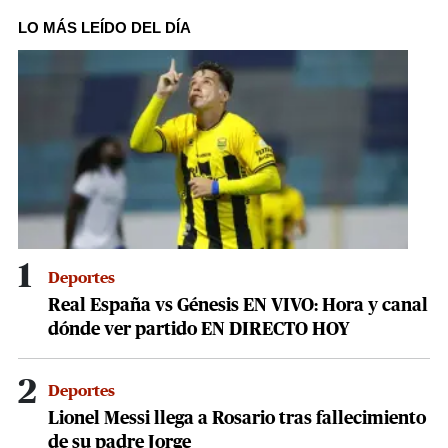
seconds
of
LO MÁS LEÍDO DEL DÍA
3
minutes,
34
seconds
1
Deportes
Real España vs Génesis EN VIVO: Hora y canal
dónde ver partido EN DIRECTO HOY
2
Deportes
Lionel Messi llega a Rosario tras fallecimiento
de su padre Jorge