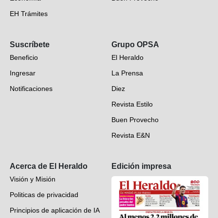
EH Trámites
Opinión
Suscríbete
Grupo OPSA
EH Verifica
Beneficio
El Heraldo
Fotogalerías
Ingresar
La Prensa
Deportes
Notificaciones
Diez
Videos
Revista Estilo
Hondureños en el mundo
Buen Provecho
Revista E&N
Suscripción
Acerca de El Heraldo
Edición impresa
Visión y Misión
Politicas de privacidad
Principios de aplicación de IA