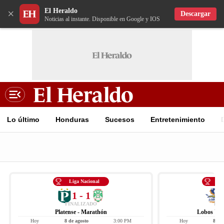
El Heraldo
×
Descargar
Noticias al instante. Disponible en Google y IOS
Lo último
Honduras
Sucesos
Entretenimiento
Liga Nacional
Li
1 - 1
FINALIZADO
FIN
Platense - Marathón
Lobos UPN
Hoy
8 de agosto
3:00 PM
Hoy
8 de 