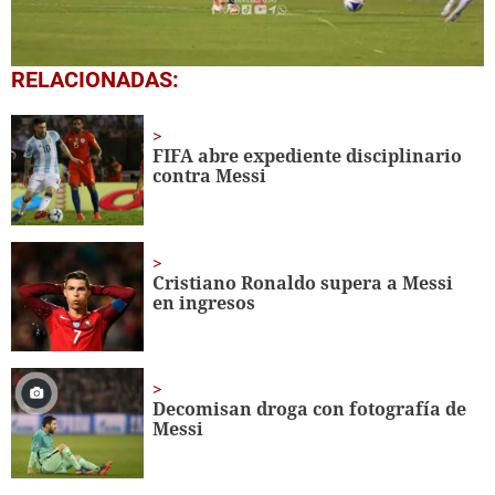
0
RELACIONADAS:
seconds
of
1
minute,
FIFA abre expediente disciplinario
28
contra Messi
seconds
Cristiano Ronaldo supera a Messi
en ingresos
Decomisan droga con fotografía de
Messi