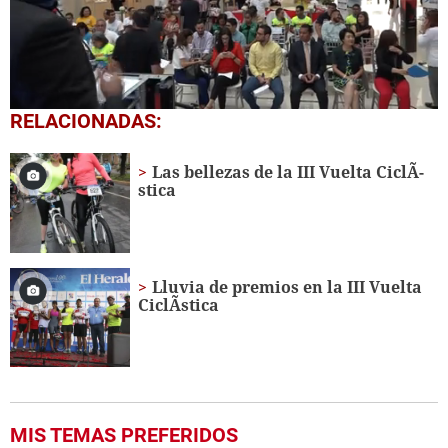
0
RELACIONADAS:
seconds
of
1
Las bellezas de la III Vuelta CiclÃ­
minute,
stica
33
seconds
Lluvia de premios en la III Vuelta
CiclÃ­stica
MIS TEMAS PREFERIDOS