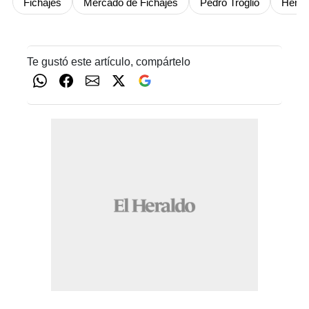
Fichajes
Mercado de Fichajes
Pedro Troglio
Henry
Te gustó este artículo, compártelo