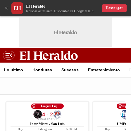
El Heraldo
×
Descargar
Noticias al instante. Disponible en Google y IOS
Lo último
Honduras
Sucesos
Entretenimiento
Leagues Cup
Copa C
4 - 2
FINALIZADO
FIN
Inter Miami - San Luis
UMECIT 
Hoy
5 de agosto
5:30 PM
Hoy
5 de 