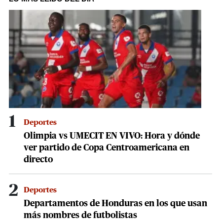
4
minutes,
5
seconds
1
Deportes
Olimpia vs UMECIT EN VIVO: Hora y dónde
ver partido de Copa Centroamericana en
directo
2
Deportes
Departamentos de Honduras en los que usan
más nombres de futbolistas