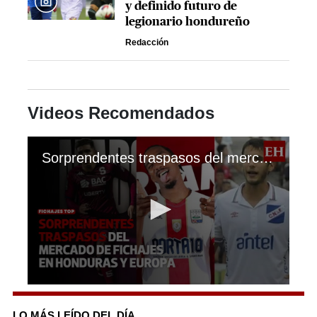
y definido futuro de
legionario hondureño
Redacción
Videos Recomendados
Sorprendentes traspasos del mercado de fichajes en Honduras y Europa
0
seconds
of
LO MÁS LEÍDO DEL DÍA