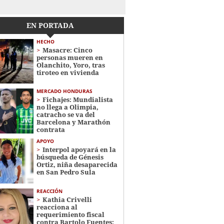
EN PORTADA
HECHO
Masacre: Cinco
personas mueren en
Olanchito, Yoro, tras
tiroteo en vivienda
MERCADO HONDURAS
Fichajes: Mundialista
no llega a Olimpia,
catracho se va del
Barcelona y Marathón
contrata
APOYO
Interpol apoyará en la
búsqueda de Génesis
Ortiz, niña desaparecida
en San Pedro Sula
REACCIÓN
Kathia Crivelli
reacciona al
requerimiento fiscal
contra Bartolo Fuentes: