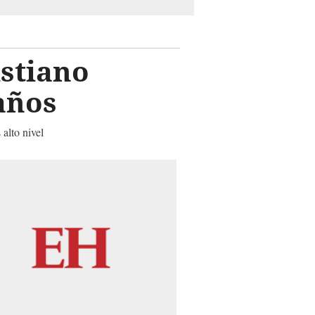
istiano
años
alto nivel