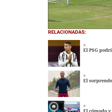
0
RELACIONADAS:
seconds
of
52
seconds
Volume
El PSG podrí
0%
El sorprende
El cómodo y 