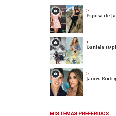
of
1
minute,
Esposa de J
56
seconds
Volume
0%
Daniela Ospi
James Rodríg
MIS TEMAS PREFERIDOS