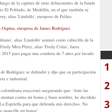
luego de la captura de siete delincuentes de la banda
rio
El Poblado, de Medellín,
en el que también se
ry, alias 'Lindolfo', exesposo de
Peláez
.
a Ospina, exesposa de James Rodríguez
mbiano
', alias '
Lindolfo
' asumió como cabecilla de la
e
Fredy Mira Pérez
, alias '
Fredy Colas'
, fuera
n 2015
para pagar una condena d
e 7 años por lavado
1
r de
Rodríguez
se defendió y dijo que su participación
ia e industrial.
2
la colombiana reaccionó asegurando que: 'Ante las
e atentan contra mi honra y buen nombre, he decidido
3
La Espriella para que defienda mis derechos. No
se mancille mi honor'.