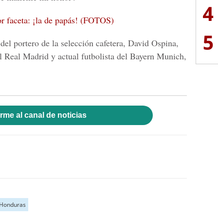
4
or faceta: ¡la de papás! (FOTOS)
5
el portero de la selección cafetera, David Ospina,
l Real Madrid y actual futbolista del Bayern Munich,
rme al canal de noticias
Honduras