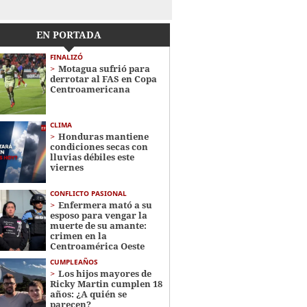
EN PORTADA
FINALIZÓ
Motagua sufrió para
derrotar al FAS en Copa
Centroamericana
CLIMA
Honduras mantiene
condiciones secas con
lluvias débiles este
viernes
CONFLICTO PASIONAL
Enfermera mató a su
esposo para vengar la
muerte de su amante:
crimen en la
Centroamérica Oeste
CUMPLEAÑOS
Los hijos mayores de
Ricky Martin cumplen 18
años: ¿A quién se
parecen?