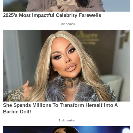
2025’s Most Impactful Celebrity Farewells
Brainberries
She Spends Millions To Transform Herself Into A
Barbie Doll!
Brainberries