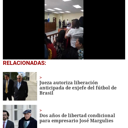
0
RELACIONADAS:
seconds
of
12
minutes,
Jueza autoriza liberación
41
anticipada de exjefe del fútbol de
seconds
Brasil
Dos años de libertad condicional
para empresario José Margulies