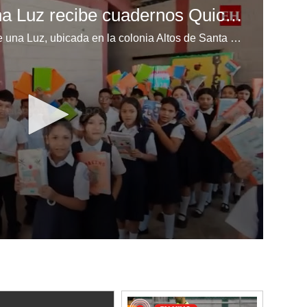
Escuela Enciende una Luz recibe cuadernos Quick, gracias a la Maratón del Saber
Los niños de la escuela Enciende una Luz, ubicada en la colonia Altos de Santa Rosa, al sur de Tegucigalpa, recibieron cuadernos Quick como parte de la Campaña Maratón del Saber.