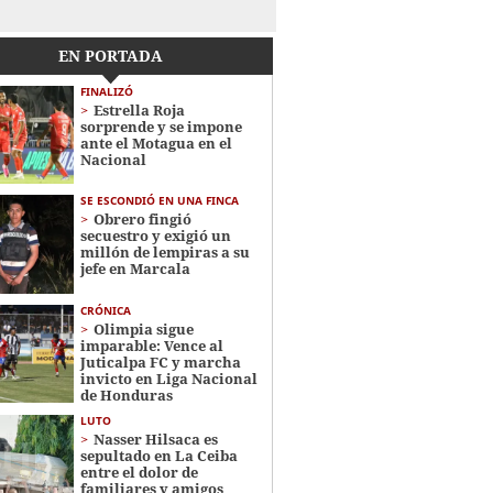
EN PORTADA
FINALIZÓ
Estrella Roja
sorprende y se impone
ante el Motagua en el
Nacional
SE ESCONDIÓ EN UNA FINCA
Obrero fingió
secuestro y exigió un
millón de lempiras a su
jefe en Marcala
CRÓNICA
Olimpia sigue
imparable: Vence al
Juticalpa FC y marcha
invicto en Liga Nacional
de Honduras
LUTO
Nasser Hilsaca es
sepultado en La Ceiba
entre el dolor de
familiares y amigos