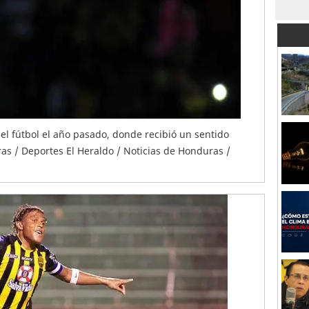
del fútbol el año pasado, donde recibió un sentido
as / Deportes El Heraldo / Noticias de Honduras /