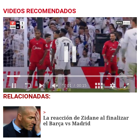
VIDEOS RECOMENDADOS
0
RELACIONADAS:
seconds
of
15
seconds
La reacción de Zidane al finalizar
el Barça vs Madrid