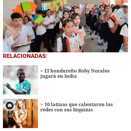
0
RELACIONADAS:
seconds
of
1
El hondureño Roby Norales
minute,
jugará en India
56
seconds
10 latinas que calentaron las
redes con sus biquinis