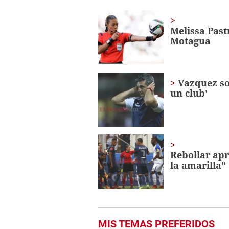
of
48
seconds
Volume
Melissa Past
0%
Motagua
Vazquez so
un club'
Rebollar apr
la amarilla”
MIS TEMAS PREFERIDOS