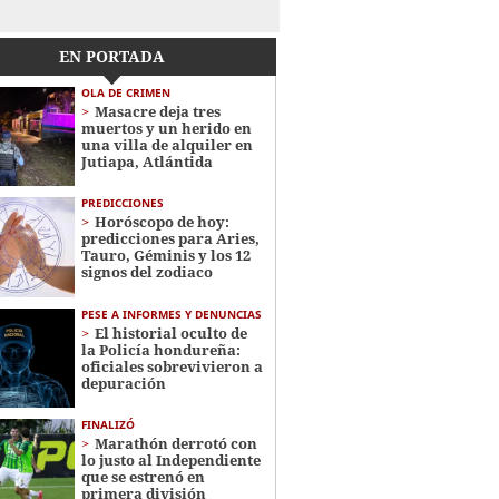
EN PORTADA
OLA DE CRIMEN
Masacre deja tres
muertos y un herido en
una villa de alquiler en
Jutiapa, Atlántida
PREDICCIONES
Horóscopo de hoy:
predicciones para Aries,
Tauro, Géminis y los 12
signos del zodiaco
PESE A INFORMES Y DENUNCIAS
El historial oculto de
la Policía hondureña:
oficiales sobrevivieron a
depuración
FINALIZÓ
Marathón derrotó con
lo justo al Independiente
que se estrenó en
primera división