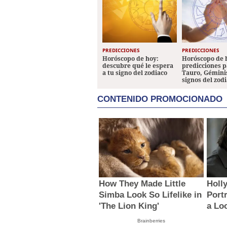
PREDICCIONES
PREDICCIONES
Horóscopo de hoy:
Horóscopo de 
descubre qué le espera
predicciones p
a tu signo del zodiaco
Tauro, Géminis
signos del zod
CONTENIDO PROMOCIONADO
How They Made Little
Holl
Simba Look So Lifelike in
Portr
'The Lion King'
a Lo
Brainberries