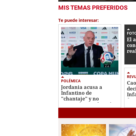
1
MIS TEMAS PREFERIDOS
second
of
38
Te puede interesar:
seconds
Volume
0%
FOTO
El 
con
rea
mun
Méx
Ho
REV
POLÉMICA
Cao
Jordania acusa a
dec
Infantino de
Inf
"chantaje" y no
fra
apoyará su reelección
pla
en la FIFA