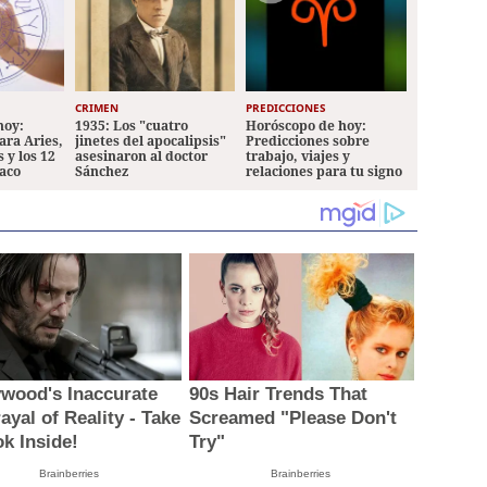
CRIMEN
PREDICCIONES
hoy:
1935: Los "cuatro
Horóscopo de hoy:
ara Aries,
jinetes del apocalipsis"
Predicciones sobre
 y los 12
asesinaron al doctor
trabajo, viajes y
iaco
Sánchez
relaciones para tu signo
ywood's Inaccurate
90s Hair Trends That
ayal of Reality - Take
Screamed "Please Don't
ok Inside!
Try"
Brainberries
Brainberries