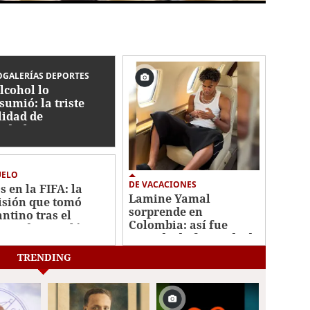
GALERÍAS DEPORTES
alcohol lo
sumió: la triste
lidad de
dialista con
ico que jugó en
nduras
UELO
DE VACACIONES
s en la FIFA: la
Lamine Yamal
isión que tomó
sorprende en
antino tras el
Colombia: así fue
caso de su polémico
captado disfrutando de
n millonario
sus vacaciones
TRENDING