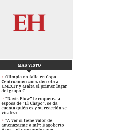
MÁS VISTO
Olimpia no falla en Copa
Centroamericana: derrota a
UMECIT y asalta el primer lugar
del grupo C
"Davis Flow" le coquetea a
esposa de "El Chapo", se da
cuenta quién es y su reacción se
viraliza
"A ver si tiene valor de
amenazarme a mí": Dagoberto
Aspra, el procurador que