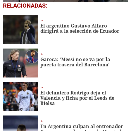
0
RELACIONADAS:
of
1
minute,
56
El argentino Gustavo Alfaro
seconds
dirigirá a la selección de Ecuador
Gareca: 'Messi no se va por la
puerta trasera del Barcelona'
El delantero Rodrigo deja el
Valencia y ficha por el Leeds de
Bielsa
En Argentina culpan al entrenador