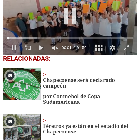
0
RELACIONADAS:
seconds
of
1
minute,
Chapecoense será declarado
56
campeón
seconds
por Conmebol de Copa
Sudamericana
Féretros ya están en el estadio del
Chapecoense