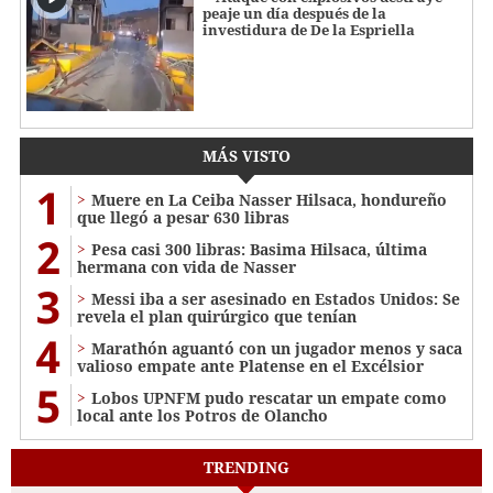
peaje un día después de la
investidura de De la Espriella
MÁS VISTO
1
Muere en La Ceiba Nasser Hilsaca, hondureño
que llegó a pesar 630 libras
2
Pesa casi 300 libras: Basima Hilsaca, última
hermana con vida de Nasser
3
Messi iba a ser asesinado en Estados Unidos: Se
revela el plan quirúrgico que tenían
4
Marathón aguantó con un jugador menos y saca
valioso empate ante Platense en el Excélsior
5
Lobos UPNFM pudo rescatar un empate como
local ante los Potros de Olancho
TRENDING