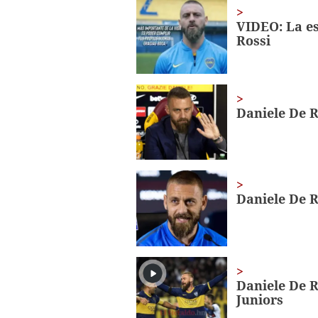
1
minute,
VIDEO: La es
56
Rossi
seconds
Volume
0%
Daniele De R
Daniele De R
Daniele De R
Juniors