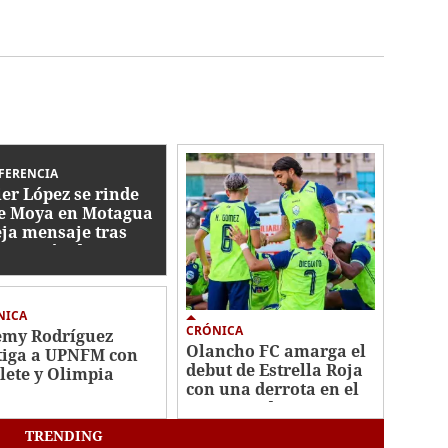
FERENCIA
ier López se rinde
e Moya en Motagua
eja mensaje tras
minación de
duras Sub-20
NICA
CRÓNICA
emy Rodríguez
Olancho FC amarga el
tiga a UPNFM con
debut de Estrella Roja
lete y Olimpia
con una derrota en el
anca con pie
Apertura de Liga
echo en Liga
Nacional
ional
TRENDING