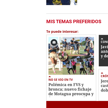
MIS TEMAS PREFERIDOS
Te puede interesar:
CON
Jav
ant
y d
eli
Hon
CRÓ
NO SE VIO EN TV
Jer
Polémica en FVS y
cas
bronca; nuevo fichaje
dob
de Motagua preocupa y
arr
festejo ante Juticalpa
der
FC
Nac