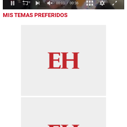
0
MIS TEMAS PREFERIDOS
seconds
of
36
seconds