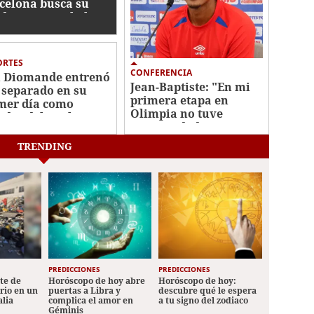
celona busca su
ida y se tamabalea
haje de Rodri
ORTES
CONFERENCIA
 Diomande entrenó
Jean-Baptiste: "En mi
 separado en su
primera etapa en
mer día como
Olimpia no tuve
ador del Real
continuidad"
rid
TRENDING
PREDICCIONES
PREDICCIONES
ete de
Horóscopo de hoy abre
Horóscopo de hoy:
ario en un
puertas a Libra y
descubre qué le espera
alia
complica el amor en
a tu signo del zodiaco
Géminis