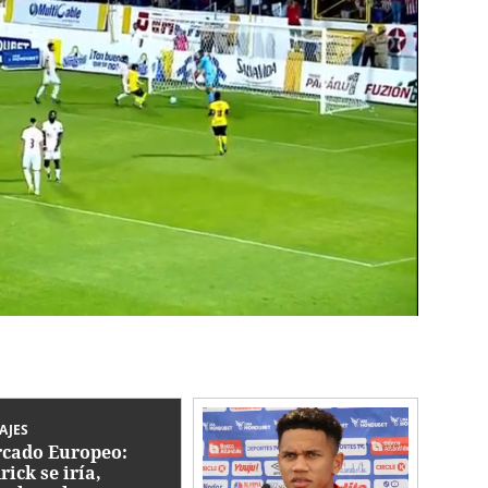
AJES
cado Europeo:
rick se iría,