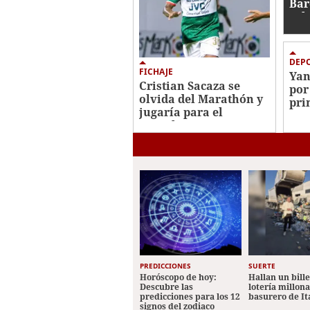
Bar
sal
fic
DEP
FICHAJE
Yan
Cristian Sacaza se
por
olvida del Marathón y
pri
jugaría para el
jug
Juticalpa FC
Mad
PREDICCIONES
SUERTE
Horóscopo de hoy:
Hallan un bill
Descubre las
lotería millon
predicciones para los 12
basurero de It
signos del zodiaco