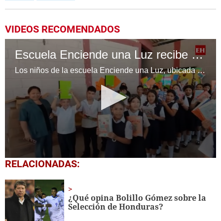
VIDEOS RECOMENDADOS
Escuela Enciende una Luz recibe cuadernos Quick, gracias a la Maratón del Saber
Los niños de la escuela Enciende una Luz, ubicada en la colonia Altos de Santa Rosa, al sur de Tegucigalpa, recibieron cuadernos Quick como parte de la Campaña Maratón del Saber.
0
RELACIONADAS:
seconds
of
1
minute,
¿Qué opina Bolillo Gómez sobre la
56
Selección de Honduras?
seconds