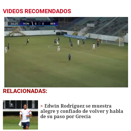
VIDEOS RECOMENDADOS
0
RELACIONADAS:
seconds
of
23
Edwin Rodríguez se muestra
seconds
alegre y confiado de volver y habla
de su paso por Grecia