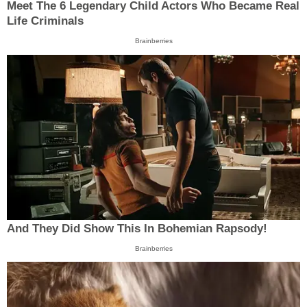
Meet The 6 Legendary Child Actors Who Became Real
Life Criminals
Brainberries
And They Did Show This In Bohemian Rapsody!
Brainberries