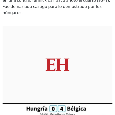
en una contra, Yannick Carrasco anotó el cuarto (90+1).
Fue demasiado castigo para lo demostrado por los
húngaros.