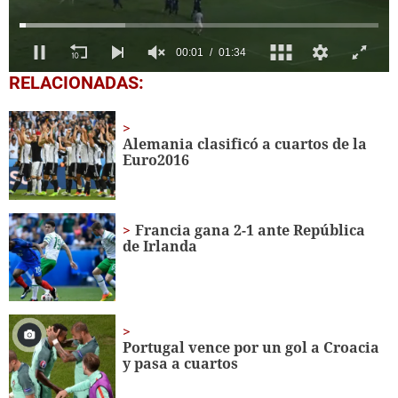
0
RELACIONADAS:
of
1
minute,
34
Alemania clasificó a cuartos de la
seconds
Euro2016
Francia gana 2-1 ante República
de Irlanda
Portugal vence por un gol a Croacia
y pasa a cuartos