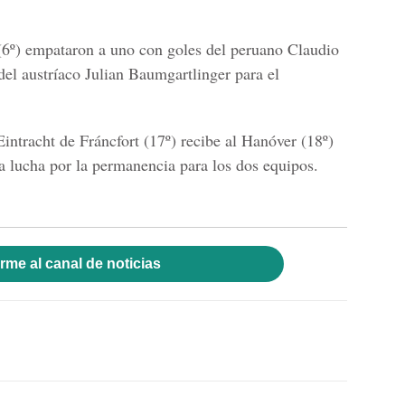
6º) empataron a uno con goles del peruano Claudio
del austríaco Julian Baumgartlinger para el
Eintracht de Fráncfort (17º) recibe al Hanóver (18º)
la lucha por la permanencia para los dos equipos.
rme al canal de noticias