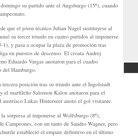
 domingo su partido ante el Augsburgo (15º), cuando
 campeonato.
e que el joven técnico Julian Nagel sustituyese al
mó su tercer triunfo en cuatro partidos al imponerse
-1), y pasa a ocupar la plaza de promoción tras
liga en puestos de descenso. El croata Andrej
leno Eduardo Vargas anotaron para el cuadro
to del Hamburgo.
 tercera posición tras su triunfo ante el Ingolstadt
 y el marfileño Salomon Kalou anotaron para el
l austríaco Lukas Hinterseer anoto el gol visitante.
 la sorpresa al imponerse al Wolfsburgo (8º),
a de Campeones, con un tanto de Sandro Wagner, pero
hurrle estableció el empate definitivo en el último