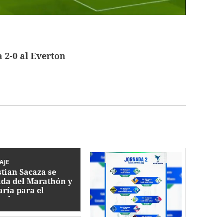
 2-0 al Everton
AJE
stian Sacaza se
ida del Marathón y
aría para el
icalpa FC