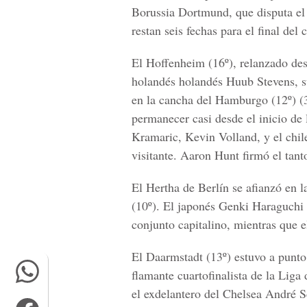
Borussia Dortmund, que disputa el
restan seis fechas para el final del
El Hoffenheim (16º), relanzado desd
holandés holandés Huub Stevens, su
en la cancha del Hamburgo (12º) (3
permanecer casi desde el inicio de 
Kramaric, Kevin Volland, y el chi
visitante. Aaron Hunt firmó el tan
El Hertha de Berlín se afianzó en la
(10º). El japonés Genki Haraguchi
conjunto capitalino, mientras que e
El Daarmstadt (13º) estuvo a punto
flamante cuartofinalista de la Lig
el exdelantero del Chelsea André Sc