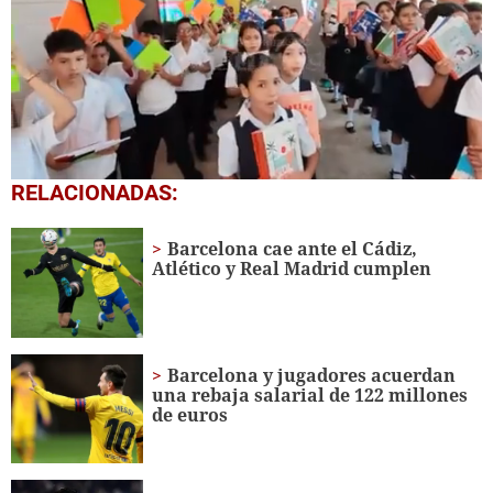
0
RELACIONADAS:
seconds
of
1
Barcelona cae ante el Cádiz,
minute,
Atlético y Real Madrid cumplen
56
seconds
Barcelona y jugadores acuerdan
una rebaja salarial de 122 millones
de euros