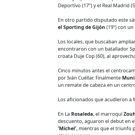
Deportivo (17º) y el Real Madrid 
En otro partido disputado este sá
el Sporting de Gijón
(19º) con un
Los locales, que buscaban ampliar 
encontraron con un batallador Sp
croata Duje Cop (60), al aprovech
Cinco minutos antes el centroca
por Iván Cuéllar. Finalmente
Muni
un remate de cabeza en un centr
Los aficionados que acudieron a M
En La
Rosaleda
, el marroquí
Zouh
descuento, aguaron el debut en e
'Míchel'
, mientras que el triunfo 