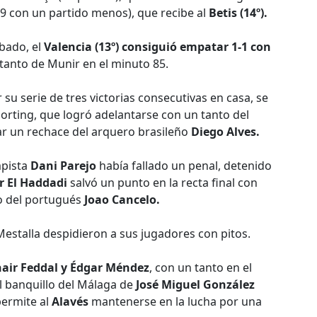
(59 con un partido menos), que recibe al
Betis (14º).
bado, el
Valencia (13º) consiguió empatar 1-1 con
 tanto de Munir en el minuto 85.
su serie de tres victorias consecutivas en casa, se
orting, que logró adelantarse con un tanto del
ar un rechace del arquero brasileño
Diego Alves.
mpista
Dani Parejo
había fallado un penal, detenido
r El Haddadi
salvó un punto en la recta final con
o del portugués
Joao Cancelo.
estalla despidieron a sus jugadores con pitos.
air Feddal y Édgar Méndez
, con un tanto en el
l banquillo del Málaga de
José Miguel González
permite al
Alavés
mantenerse en la lucha por una