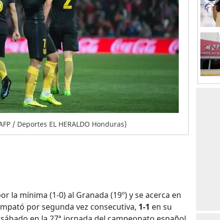
/AFP / Deportes EL HERALDO Honduras)
por la mínima (1-0) al Granada (19º) y se acerca en
que empató por segunda vez consecutiva,
1-1
en su
e sábado en la 27ª jornada del campeonato español.