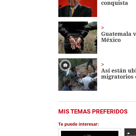
conquista
seconds
Volume
0%
Guatemala vi
México
Así están ub
migratorios
MIS TEMAS PREFERIDOS
Te puede interesar: