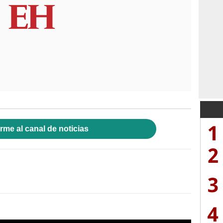
1
rme al canal de noticias
2
3
4