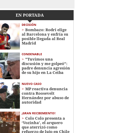
EN PORTADA
DECISIÓN
Bombazo: Rodri elige
al Barcelona y enfría su
posible llegada al Real
Madrid
CONDENABLE
"Tuvimos una
discusión y me golpeó":
padre denuncia agresión
de su hijo en La Ceiba
NUEVO CASO
MP reactiva denuncia
contra Roosevelt
Hernández por abuso de
autoridad
¡GRAN RECIBIMIENTO!
Colo Colo presenta a
‘Vozinha’, el arquero
que aterrizó como
refuerzo de lujo en Chile