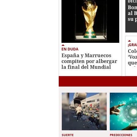
DEC
Bom
al 
su 
Rea
¡GRA
EN DUDA
Col
España y Marruecos
‘Vo
compiten por albergar
que
la final del Mundial
ref
2030
Chi
SUERTE
PREDICCIONES