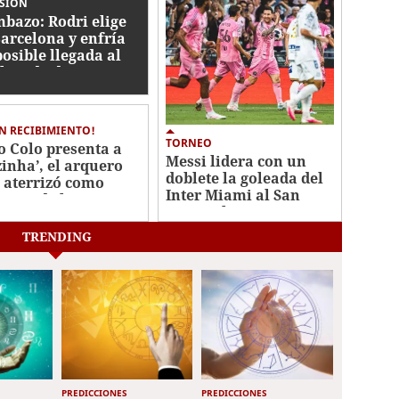
ISIÓN
bazo: Rodri elige
Barcelona y enfría
posible llegada al
l Madrid
N RECIBIMIENTO!
TORNEO
o Colo presenta a
Messi lidera con un
zinha’, el arquero
doblete la goleada del
 aterrizó como
Inter Miami al San
uerzo de lujo en
Luis en la Leagues Cup
le
TRENDING
PREDICCIONES
PREDICCIONES